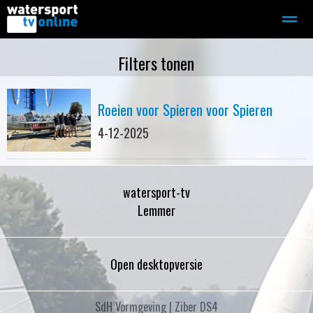
Zeilen
Motorboot-sloep
Adverteren
Redactie
Filters tonen
Roeien voor Spieren voor Spieren
Home
Contact
Bellen
Zoeken
4-12-2025
watersport-tv
Lemmer
Open desktopversie
SdH Vormgeving |
Ziber DS4