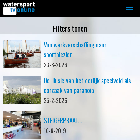
Zeilen
Motorboot-sloep
Adverteren
Redactie
Filters tonen
Van werkverschaffing naar
Home
Contact
Bellen
Zoeken
sportplezier
23-3-2026
De illusie van het eerlijk speelveld als
oorzaak van paranoia
25-2-2026
STEIGERPRAAT...
10-6-2019