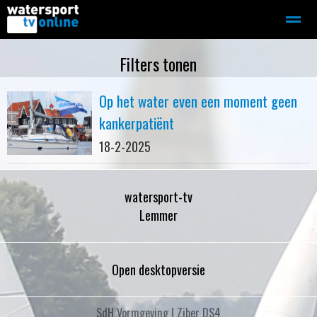
Zeilen
Motorboot-sloep
Adverteren
Redactie
Filters tonen
Op het water even een moment geen
Home
Contact
Bellen
Zoeken
kankerpatiënt
18-2-2025
watersport-tv
Lemmer
Open desktopversie
SdH Vormgeving |
Ziber DS4