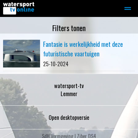
Zeilen
Motorboot-sloep
Adverteren
Redactie
Filters tonen
Fantasie is werkelijkheid met deze
Home
Contact
Bellen
Zoeken
futuristische vaartuigen
25-10-2024
watersport-tv
Lemmer
Open desktopversie
SdH Vormgeving |
Ziber DS4