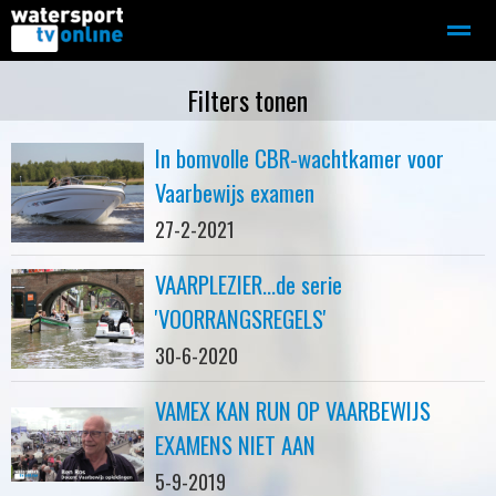
Zeilen
Motorboot-sloep
Adverteren
Redactie
Filters tonen
In bomvolle CBR-wachtkamer voor
Home
Contact
Bellen
Zoeken
Vaarbewijs examen
27-2-2021
VAARPLEZIER...de serie
'VOORRANGSREGELS'
30-6-2020
VAMEX KAN RUN OP VAARBEWIJS
EXAMENS NIET AAN
5-9-2019