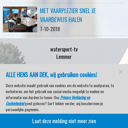
MET VAARPLEZIER SNEL JE
VAARBEWIJS HALEN
7-10-2018
watersport-tv
Lemmer
ALLE HENS AAN DEK, wij gebruiken cookies!
Open desktopversie
Deze website maakt gebruik van cookies om de website te analyseren, te
verbeteren, om het gebruik van social media mogelijk te maken en
SdH Vormgeving |
Ziber DS4
informatie van derden te tonen. Ons
Privacy Verklaring en
Cookiebeleid
goed gelezen? Surf lekker verder, wij beschermen je
persoonlijke gegevens.
Laat deze melding niet meer zien
Veel kijkplezier met Watersport TV Beleving & Nieuws!