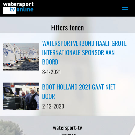
Zeilen
Motorboot-sloep
Adverteren
Redactie
Filters tonen
WATERSPORTVERBOND HAALT GROTE
Home
Contact
Bellen
Zoeken
INTERNATIONALE SPONSOR AAN
BOORD
8-1-2021
BOOT HOLLAND 2021 GAAT NIET
DOOR
2-12-2020
watersport-tv