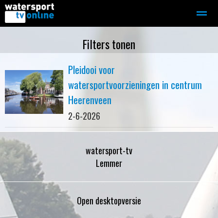
Zeilen
Motorboot-sloep
Adverteren
Redactie
Filters tonen
Pleidooi voor
Home
Contact
Bellen
Zoeken
watersportvoorzieningen in centrum
Heerenveen
2-6-2026
watersport-tv
Lemmer
Open desktopversie