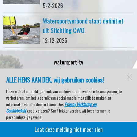
5-2-2026
Watersportverbond stapt definitief
uit Stichting CWO
12-12-2025
watersport-tv
Lemmer
ALLE HENS AAN DEK, wij gebruiken cookies!
Deze website maakt gebruik van cookies om de website te analyseren, te
Open desktopversie
verbeteren, om het gebruik van social media mogelijk te maken en
informatie van derden te tonen. Ons
Privacy Verklaring en
Cookiebeleid
goed gelezen? Surf lekker verder, wij beschermen je
SdH Vormgeving |
Ziber DS4
persoonlijke gegevens.
Laat deze melding niet meer zien
Veel kijkplezier met Watersport TV Beleving & Nieuws!