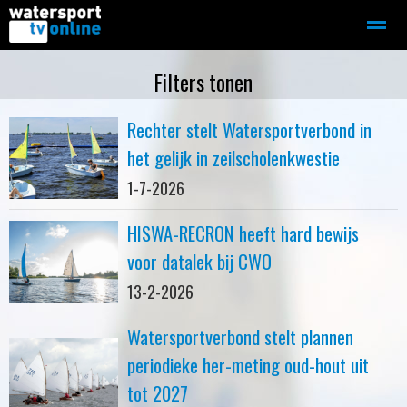
Zeilen
Motorboot-sloep
Adverteren
Redactie
Filters tonen
Rechter stelt Watersportverbond in
Home
Contact
Bellen
Zoeken
het gelijk in zeilscholenkwestie
1-7-2026
HISWA-RECRON heeft hard bewijs
voor datalek bij CWO
13-2-2026
Watersportverbond stelt plannen
periodieke her-meting oud-hout uit
tot 2027