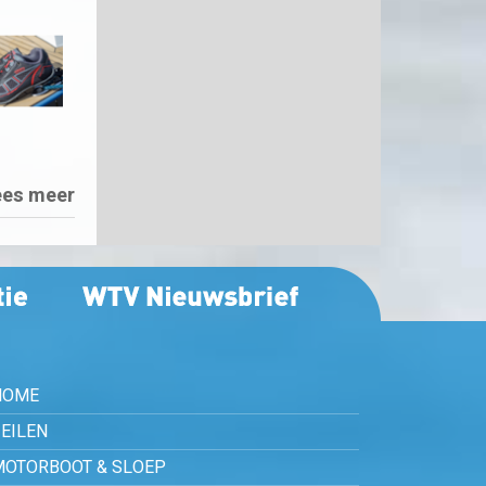
ees meer
HOME
EILEN
MOTORBOOT & SLOEP