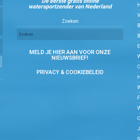
De eerste gratis online
watersportzender van Nederland
Zoeken
B
MELD JE HIER AAN VOOR ONZE
NIEUWSBRIEF!
PRIVACY & COOKIEBELEID
O
S