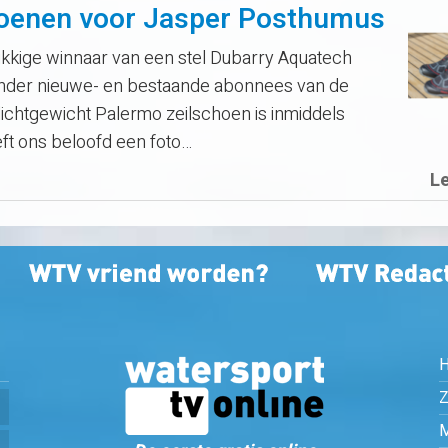
oenen voor Jasper Posthumus
kkige winnaar van een stel Dubarry Aquatech
nder nieuwe- en bestaande abonnees van de
ichtgewicht Palermo zeilschoen is inmiddels
ft ons beloofd een foto…
L
Z