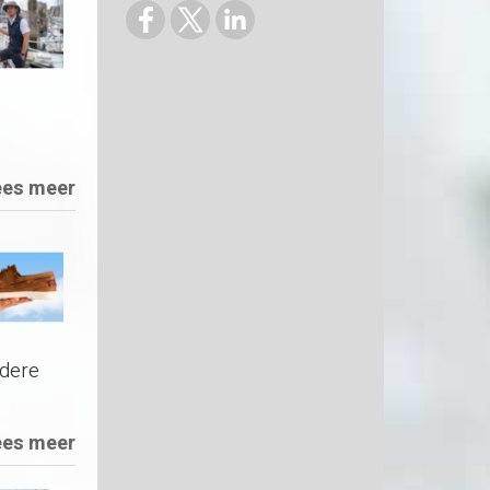
ees meer
edere
ees meer