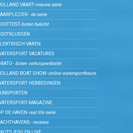
HOLLAND VAART-
nieuwe serie
VAARPLEZIER-
de serie
OOTTEST-
boten belicht
BOOTKLUSSEN
ELEKTRISCH VAREN
WATERSPORT VACATURES
OBATO-
boten verkoopwebsite
HOLLAND BOAT SHOW-
online watersportbeurs
WATERSPORT HEBBEDINGEN
FUNSPORTEN
WATERSPORT-MAGAZINE
P DE HAVEN-
real life serie
JACHTHAVENS-
reviews
KUTSJESILEN LIVE