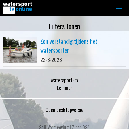
Zeilen
Motorboot-sloep
Adverteren
Redactie
Filters tonen
Zon verstandig tijdens het
Home
Contact
Bellen
Zoeken
watersporten
22-6-2026
watersport-tv
Lemmer
Open desktopversie
SdH Vormgeving |
Ziber DS4