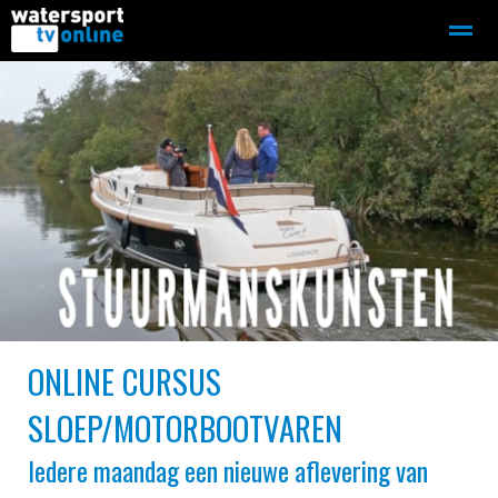
Zeilen
Motorboot-sloep
Adverteren
Redactie
Home
Contact
Bellen
Zoeken
●
●
ONLINE CURSUS
SLOEP/MOTORBOOTVAREN
Iedere maandag een nieuwe aflevering van