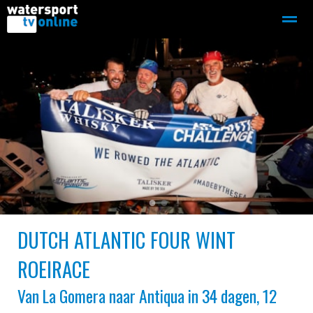
Zeilen
Motorboot-sloep
Adverteren
Redactie
Home
Contact
Bellen
Zoeken
●
●
DUTCH ATLANTIC FOUR WINT
ROEIRACE
Van La Gomera naar Antiqua in 34 dagen, 12