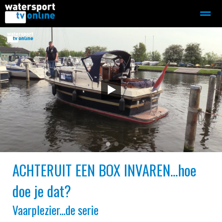
Zeilen
Motorboot-sloep
Adverteren
Redactie
Home
Contact
Bellen
Zoeken
●
●
ACHTERUIT EEN BOX INVAREN...hoe
doe je dat?
Vaarplezier...de serie