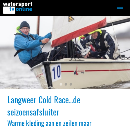
Zeilen
Motorboot-sloep
Adverteren
Redactie
Home
Contact
Bellen
Zoeken
●
●
●
Langweer Cold Race...de
seizoensafsluiter
Warme kleding aan en zeilen maar