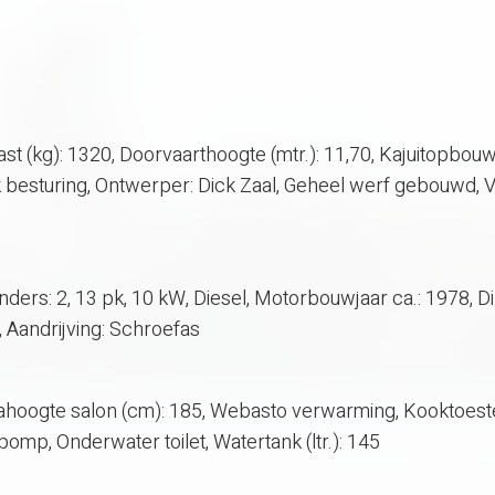
last (kg): 1320, Doorvaarthoogte (mtr.): 11,70, Kajuitopbouw
k besturing, Ontwerper: Dick Zaal, Geheel werf gebouwd, V
nders: 2, 13 pk, 10 kW, Diesel, Motorbouwjaar ca.: 1978, D
0, Aandrijving: Schroefas
tahoogte salon (cm): 185, Webasto verwarming, Kooktoestel
omp, Onderwater toilet, Watertank (ltr.): 145