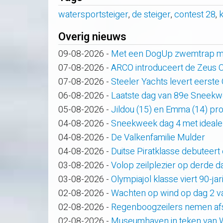
watersportsteiger
,
de steiger
,
contest 28
,
k
Overig nieuws
09-08-2026
-
Met een DogUp zwemtrap maa
07-08-2026
-
ARCO introduceert de Zeus
07-08-2026
-
Steeler Yachts levert eerste
06-08-2026
-
Laatste dag van 89e Sneek
05-08-2026
-
Jildou (15) en Emma (14) pro
04-08-2026
-
Sneekweek dag 4 met ideale
04-08-2026
-
De Valkenfamilie Mulder
04-08-2026
-
Duitse Piratklasse debuteert
03-08-2026
-
Volop zeilplezier op derde
03-08-2026
-
Olympiajol klasse viert 90-ja
02-08-2026
-
Wachten op wind op dag 2 
02-08-2026
-
Regenboogzeilers nemen af
02-08-2026
-
Museumhaven in teken van