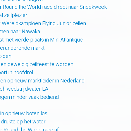
r Round the World race direct naar Sneekweek
 zeilplezier
r Wereldkampioen Flying Junior zeilen
amen naar Nawaka
t met vierde plaats in Mini Atlantique
 veranderende markt
pioen
en geweldig zeilfeest te worden
rt in hoofdrol
en opnieuw marktleider in Nederland
sch wedstrijdwater LA
lingen minder vaak bediend
uin opnieuw boten los
e drukte op het water
er Round the World race af