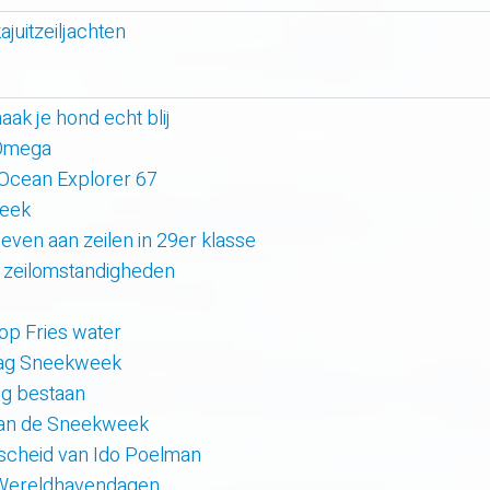
ajuitzeiljachten
k je hond echt blij
 Omega
 Ocean Explorer 67
week
even aan zeilen in 29er klasse
 zeilomstandigheden
 op Fries water
 dag Sneekweek
rig bestaan
van de Sneekweek
scheid van Ido Poelman
 Wereldhavendagen