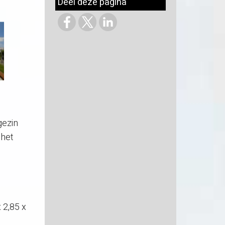
Deel deze pagina
gezin
 het
 2,85 x