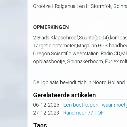
Grootzeil, Rolgenua I en II, Stormfok, Spin
OPMERKINGEN
2 Blads Klapschroef,Suunto(2004),kompas
Target dieptemeter,Magallan GPS handbed.,
Oregon Scientific weerstation, Radio,CD,
opblaasbootje, Spinnakerboom, Furlex rolfo
De ligplaats bevindt zich in Noord Holland.
Gerelateerde artikelen
06-12-2025
-
Een boot kopen...waar moet j
27-12-2023
-
Randmeer 77 TOF
Tags