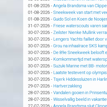
01-08-2026
-
Angela Brandsma van Clippe
01-08-2026
-
Sneekweek van start met veel
01-08-2026
-
Guido Sol en Koen de Nooije
31-07-2026
-
Friese waterscouts varen s
30-07-2026
-
Zeilster Nienke Mullink verras
30-07-2026
-
Lengers Yachts failliet door
30-07-2026
-
Grou na inhaalrace SKS kam
30-07-2026
-
De 89e Sneekweek belooft e
30-07-2026
-
Komkommertijd met waterspo
30-07-2026
-
Suzuki Marine met BB- motor
30-07-2026
-
Laatste testevent op olympi
30-07-2026
-
Tsjerk Hiddessluizen in Har
29-07-2026
-
Hartverzakking
28-07-2026
-
Vandalen gooien in Prinsent
28-07-2026
-
Wisselvallig beeld in vakanti
27-07-2026
-
Angela Brandsma sluit Clipp