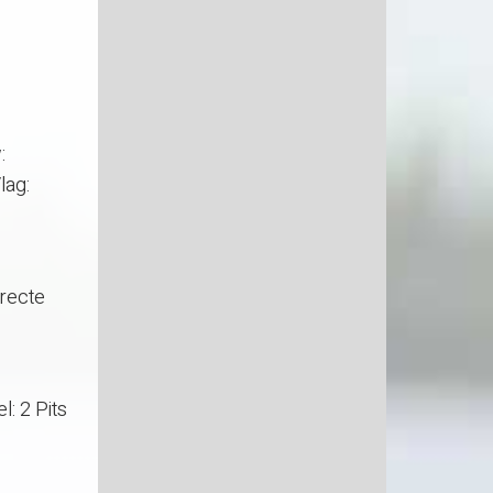
:
lag:
irecte
: 2 Pits