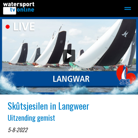
Zeilen
Motorboot-sloep
Adverteren
Redactie
Home
Contact
Bellen
Zoeken
Skûtsjesilen in Langweer
Uitzending gemist
5-8-2022