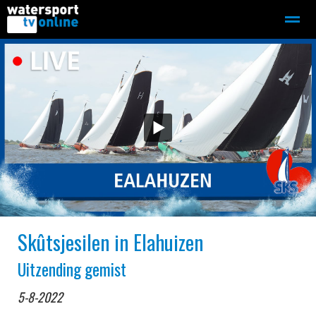
Zeilen
Motorboot-sloep
Adverteren
Redactie
Home
Contact
Bellen
Zoeken
Skûtsjesilen in Elahuizen
Uitzending gemist
5-8-2022