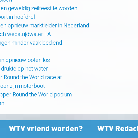
en geweldig zeilfeest te worden
rt in hoofdrol
en opnieuw marktleider in Nederland
sch wedstrijdwater LA
lingen minder vaak bediend
uin opnieuw boten los
e drukte op het water
er Round the World race af
oor zijn motorboot
lipper Round the World podium
en