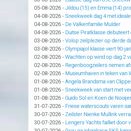
05-08-2026
-
Jildou (15) en Emma (14) pro
04-08-2026
-
Sneekweek dag 4 met ideale
04-08-2026
-
De Valkenfamilie Mulder
04-08-2026
-
Duitse Piratklasse debuteert
03-08-2026
-
Volop zeilplezier op derde
03-08-2026
-
Olympiajol klasse viert 90-ja
02-08-2026
-
Wachten op wind op dag 2 
02-08-2026
-
Regenboogzeilers nemen af
02-08-2026
-
Museumhaven in teken van
01-08-2026
-
Angela Brandsma van Clippe
01-08-2026
-
Sneekweek van start met veel
01-08-2026
-
Guido Sol en Koen de Nooije
31-07-2026
-
Friese waterscouts varen s
30-07-2026
-
Zeilster Nienke Mullink verras
30-07-2026
-
Lengers Yachts failliet door
30-07-2026
-
Grou na inhaalrace SKS kam