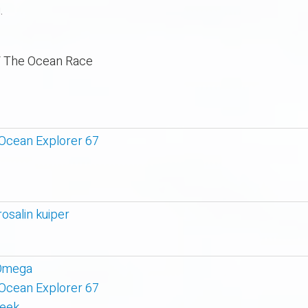
.
y/ The Ocean Race
 Ocean Explorer 67
rosalin kuiper
 Omega
 Ocean Explorer 67
week