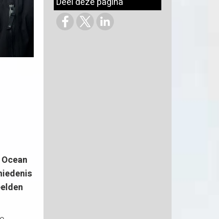
Deel deze pagina
e Ocean
hiedenis
eelden