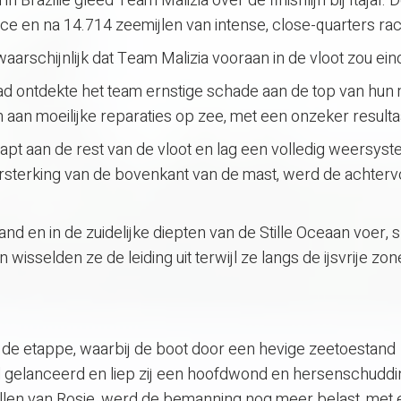
in Brazilië gleed Team Malizia over de finishlijn bij Itajaí. 
e en na 14.714 zeemijlen van intense, close-quarters rac
waarschijnlijk dat Team Malizia vooraan in de vloot zou ein
ad ontdekte het team ernstige schade aan de top van hun
 aan moeilijke reparaties op zee, met een onzeker resulta
t aan de rest van de vloot en lag een volledig weersys
versterking van de bovenkant van de mast, werd de achterv
nd en in de zuidelijke diepten van de Stille Oceaan voer, 
n wisselden ze de leiding uit terwijl ze langs de ijsvrije zon
 de etappe, waarbij de boot door een hevige zeetoestand
ed gelanceerd en liep zij een hoofdwond en hersenschuddi
ellen van Rosie, werd de bemanning nog meer belast, met