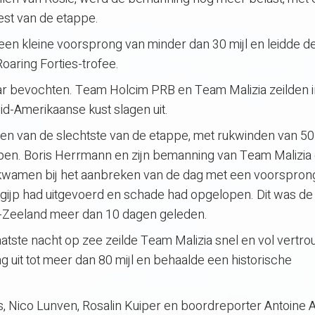
est van de etappe.
en kleine voorsprong van minder dan 30 mijl en leidde de
oaring Forties-trofee.
r bevochten. Team Holcim PRB en Team Malizia zeilden i
id-Amerikaanse kust slagen uit.
 een van de slechtste van de etappe, met rukwinden van 5
pen. Boris Herrmann en zijn bemanning van Team Malizia
kwamen bij het aanbreken van de dag met een voorspron
-gijp had uitgevoerd en schade had opgelopen. Dit was de
-Zeeland meer dan 10 dagen geleden.
aatste nacht op zee zeilde Team Malizia snel en vol vertr
g uit tot meer dan 80 mijl en behaalde een historische
is, Nico Lunven, Rosalin Kuiper en boordreporter Antoine A