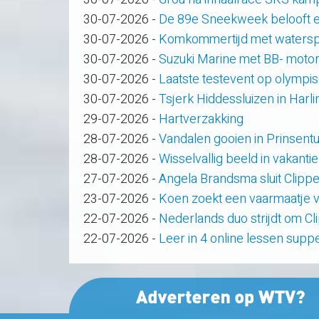
30-07-2026
-
De 89e Sneekweek belooft e
30-07-2026
-
Komkommertijd met waterspo
30-07-2026
-
Suzuki Marine met BB- motor
30-07-2026
-
Laatste testevent op olympi
30-07-2026
-
Tsjerk Hiddessluizen in Har
29-07-2026
-
Hartverzakking
28-07-2026
-
Vandalen gooien in Prinsent
28-07-2026
-
Wisselvallig beeld in vakanti
27-07-2026
-
Angela Brandsma sluit Clipp
23-07-2026
-
Koen zoekt een vaarmaatje v
22-07-2026
-
Nederlands duo strijdt om C
22-07-2026
-
Leer in 4 online lessen supp