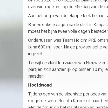
Om 05:20:28 UTC / 02:20:28 plaatselijke tijd 
overwinning komt op de 35e dag van de rac
Aan het begin van de etappe leek het niet 
Binnen enkele dagen na de start in Kaapst
moest het bijna twee volle dagen besteden
Ondertussen was Team Holcim PRB ontsnap
bijna 600 mijl voor. Na de provisorische 
ingezet.
Terwijl de vloot ten zuiden van Nieuw-Zeela
partijen zich aanzienlijk op binnen 10 mijl e
raasden.
Hoofdwond
Tijdens een van de slechtste periodes van
slingerde, werd Rosalin Kuiper uit haar b
Met de focus op het stabiliseren en herst