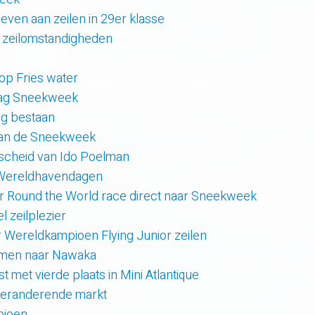
even aan zeilen in 29er klasse
 zeilomstandigheden
 op Fries water
 dag Sneekweek
rig bestaan
van de Sneekweek
scheid van Ido Poelman
 Wereldhavendagen
r Round the World race direct naar Sneekweek
 zeilplezier
r Wereldkampioen Flying Junior zeilen
amen naar Nawaka
t met vierde plaats in Mini Atlantique
 veranderende markt
pioen