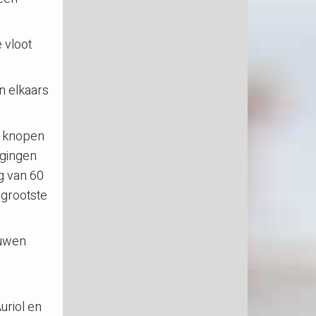
 vloot
n elkaars
0 knopen
 gingen
g van 60
 grootste
ouwen
uriol en