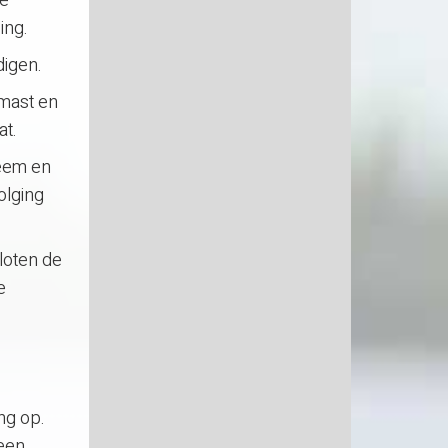
De
ing.
digen.
 mast en
at.
teem en
olging
sloten de
e
ng op.
 een