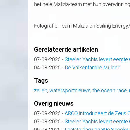
het hele Malizia-team met hun overwinning
Fotografie Team Malizia en Sailing Energ
Gerelateerde artikelen
07-08-2026
-
Steeler Yachts levert eerste
04-08-2026
-
De Valkenfamilie Mulder
Tags
zeilen
,
watersportnieuws
,
the ocean race
,
Overig nieuws
07-08-2026
-
ARCO introduceert de Zeus
07-08-2026
-
Steeler Yachts levert eerste
06-08-2026
-
Laatste dag van 89e Sneek