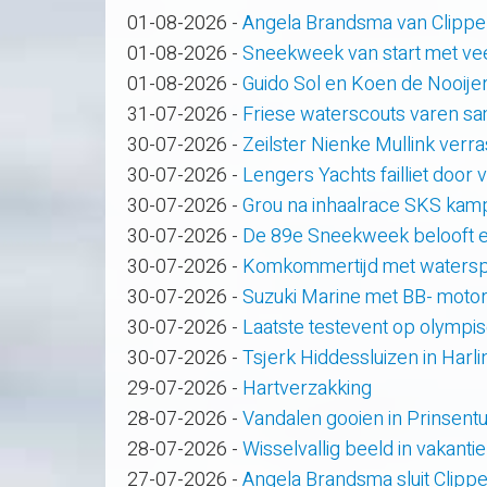
01-08-2026
-
Angela Brandsma van Clippe
01-08-2026
-
Sneekweek van start met veel
01-08-2026
-
Guido Sol en Koen de Nooije
31-07-2026
-
Friese waterscouts varen s
30-07-2026
-
Zeilster Nienke Mullink verras
30-07-2026
-
Lengers Yachts failliet door
30-07-2026
-
Grou na inhaalrace SKS kam
30-07-2026
-
De 89e Sneekweek belooft e
30-07-2026
-
Komkommertijd met waterspo
30-07-2026
-
Suzuki Marine met BB- motor
30-07-2026
-
Laatste testevent op olympi
30-07-2026
-
Tsjerk Hiddessluizen in Har
29-07-2026
-
Hartverzakking
28-07-2026
-
Vandalen gooien in Prinsent
28-07-2026
-
Wisselvallig beeld in vakanti
27-07-2026
-
Angela Brandsma sluit Clipp