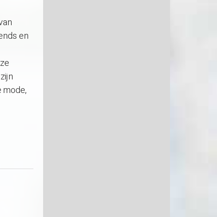
 van
rends en
nze
zijn
e mode,