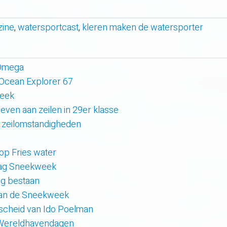
zine
,
watersportcast
,
kleren maken de watersporter
 Omega
 Ocean Explorer 67
week
even aan zeilen in 29er klasse
 zeilomstandigheden
 op Fries water
 dag Sneekweek
rig bestaan
van de Sneekweek
scheid van Ido Poelman
 Wereldhavendagen