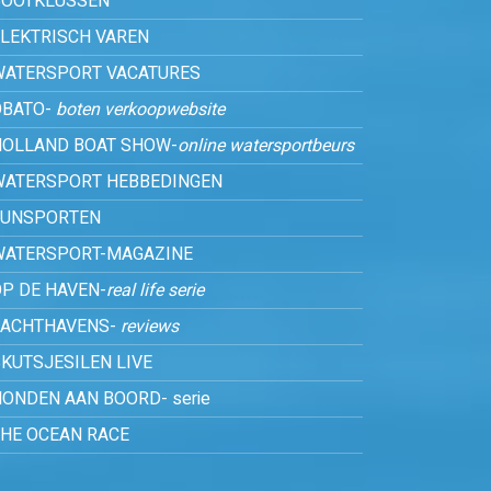
BOOTKLUSSEN
ELEKTRISCH VAREN
WATERSPORT VACATURES
OBATO-
boten verkoopwebsite
HOLLAND BOAT SHOW-
online watersportbeurs
WATERSPORT HEBBEDINGEN
FUNSPORTEN
WATERSPORT-MAGAZINE
P DE HAVEN-
real life serie
JACHTHAVENS-
reviews
KUTSJESILEN LIVE
ONDEN AAN BOORD- serie
THE OCEAN RACE