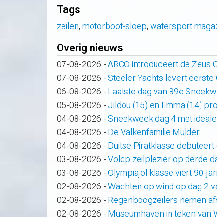
Tags
zeilen
,
motorboot-sloep
,
watersport maga
Overig nieuws
07-08-2026
-
ARCO introduceert de Zeus
07-08-2026
-
Steeler Yachts levert eerste
06-08-2026
-
Laatste dag van 89e Sneek
05-08-2026
-
Jildou (15) en Emma (14) pro
04-08-2026
-
Sneekweek dag 4 met ideale
04-08-2026
-
De Valkenfamilie Mulder
04-08-2026
-
Duitse Piratklasse debuteert
03-08-2026
-
Volop zeilplezier op derde
03-08-2026
-
Olympiajol klasse viert 90-ja
02-08-2026
-
Wachten op wind op dag 2 
02-08-2026
-
Regenboogzeilers nemen af
02-08-2026
-
Museumhaven in teken van