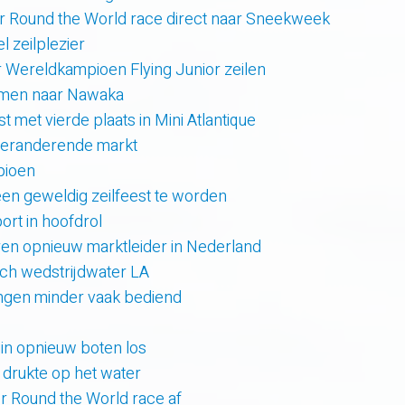
r Round the World race direct naar Sneekweek
 zeilplezier
r Wereldkampioen Flying Junior zeilen
amen naar Nawaka
t met vierde plaats in Mini Atlantique
 veranderende markt
pioen
en geweldig zeilfeest te worden
rt in hoofdrol
en opnieuw marktleider in Nederland
sch wedstrijdwater LA
lingen minder vaak bediend
uin opnieuw boten los
e drukte op het water
er Round the World race af