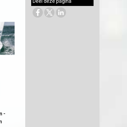
Deel deze pagina
n -
n