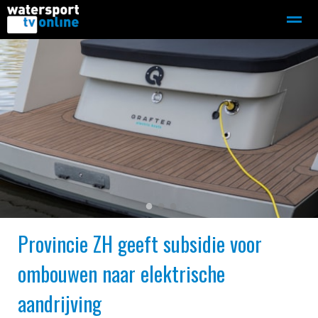
Zeilen
Motorboot-sloep
Adverteren
Redactie
Home
Contact
Bellen
Zoeken
●
●
●
Provincie ZH geeft subsidie voor
ombouwen naar elektrische
aandrijving