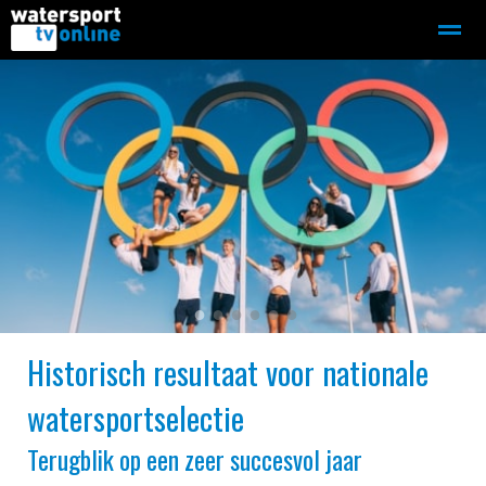
Zeilen
Motorboot-sloep
Adverteren
Redactie
Home
Contact
Bellen
Zoeken
●
●
●
●
●
●
Historisch resultaat voor nationale
watersportselectie
Terugblik op een zeer succesvol jaar