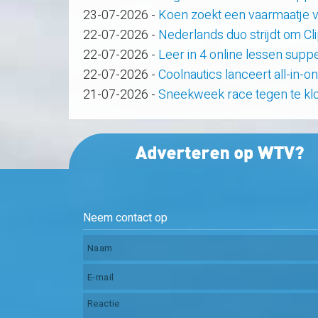
23-07-2026
-
Koen zoekt een vaarmaatje v
22-07-2026
-
Nederlands duo strijdt om C
22-07-2026
-
Leer in 4 online lessen supp
22-07-2026
-
Coolnautics lanceert all-in-o
21-07-2026
-
Sneekweek race tegen te kl
Neem contact op