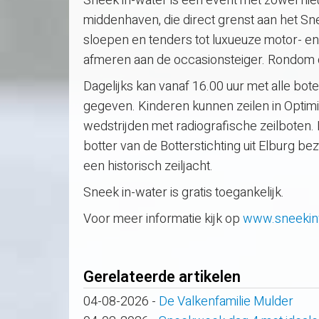
Sneek in-water is een event met zowel nieuwe
middenhaven, die direct grenst aan het Sn
sloepen en tenders tot luxueuze motor- en 
afmeren aan de occasionsteiger. Rondom d
Dagelijks kan vanaf 16.00 uur met alle bo
gegeven. Kinderen kunnen zeilen in Optimi
wedstrijden met radiografische zeilboten.
botter van de Botterstichting uit Elburg b
een historisch zeiljacht.
Sneek in-water is gratis toegankelijk.
Voor meer informatie kijk op
www.sneekinw
Gerelateerde artikelen
04-08-2026
-
De Valkenfamilie Mulder