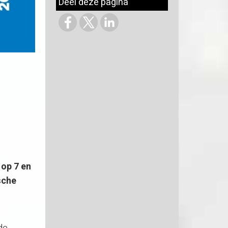
Deel deze pagina
 op 7 en
sche