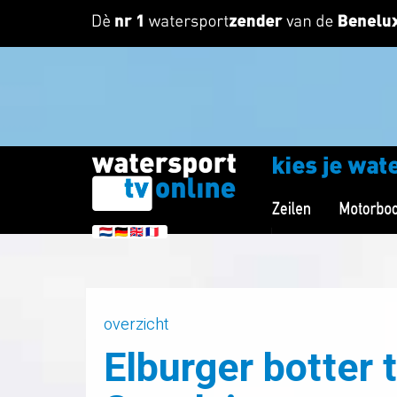
overzicht
Elburger botter 