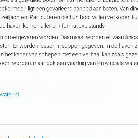
 als gebruikte boten, omlijst met allerlei activiteiten. In
eekermeer, ligt een gevarieerd aanbod aan boten. Van din
zeiljachten. Particulieren die hun boot willen verkopen k
e haven komen allerlei informatieve stands.
ten proefgevaren worden. Daarnaast worden er vaarclinics
sten. Er worden lessen in suppen gegeven. In de haven zi
 In het kader van schepen met een verhaal kan zoals gez
ezocht worden, maar ook een vaartuig van Provinciale wate
ater.nl