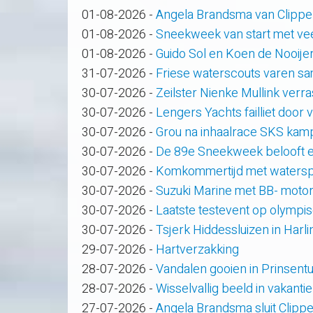
01-08-2026
-
Angela Brandsma van Clippe
01-08-2026
-
Sneekweek van start met veel
01-08-2026
-
Guido Sol en Koen de Nooije
31-07-2026
-
Friese waterscouts varen s
30-07-2026
-
Zeilster Nienke Mullink verras
30-07-2026
-
Lengers Yachts failliet door
30-07-2026
-
Grou na inhaalrace SKS kam
30-07-2026
-
De 89e Sneekweek belooft e
30-07-2026
-
Komkommertijd met waterspo
30-07-2026
-
Suzuki Marine met BB- motor
30-07-2026
-
Laatste testevent op olympi
30-07-2026
-
Tsjerk Hiddessluizen in Har
29-07-2026
-
Hartverzakking
28-07-2026
-
Vandalen gooien in Prinsent
28-07-2026
-
Wisselvallig beeld in vakanti
27-07-2026
-
Angela Brandsma sluit Clipp