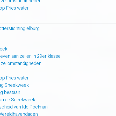
 zeilomstandigheden
 op Fries water
otterstichting elburg
week
even aan zeilen in 29er klasse
 zeilomstandigheden
 op Fries water
 dag Sneekweek
rig bestaan
van de Sneekweek
scheid van Ido Poelman
 Wereldhavendagen