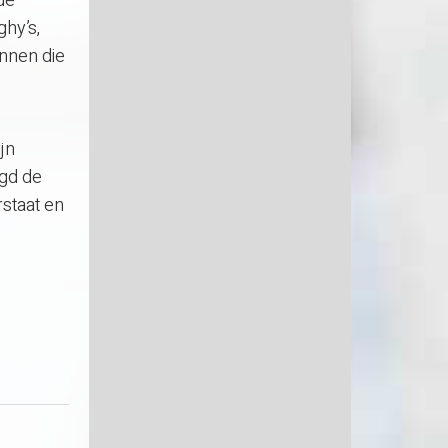
 de
ghy’s,
unnen die
jn
egd de
rstaat en