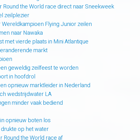
r Round the World race direct naar Sneekweek
 zeilplezier
r Wereldkampioen Flying Junior zeilen
amen naar Nawaka
t met vierde plaats in Mini Atlantique
 veranderende markt
pioen
en geweldig zeilfeest te worden
rt in hoofdrol
en opnieuw marktleider in Nederland
sch wedstrijdwater LA
lingen minder vaak bediend
uin opnieuw boten los
e drukte op het water
er Round the World race af