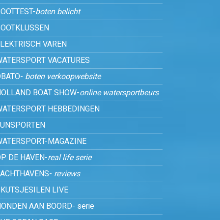
OOTTEST-
boten belicht
BOOTKLUSSEN
ELEKTRISCH VAREN
WATERSPORT VACATURES
OBATO-
boten verkoopwebsite
HOLLAND BOAT SHOW-
online watersportbeurs
WATERSPORT HEBBEDINGEN
FUNSPORTEN
WATERSPORT-MAGAZINE
P DE HAVEN-
real life serie
JACHTHAVENS-
reviews
KUTSJESILEN LIVE
ONDEN AAN BOORD- serie