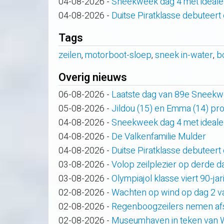
04-08-2026
-
Sneekweek dag 4 met ideale
04-08-2026
-
Duitse Piratklasse debuteert
Tags
zeilen
,
motorboot-sloep
,
sneek in-water
,
b
Overig nieuws
06-08-2026
-
Laatste dag van 89e Sneek
05-08-2026
-
Jildou (15) en Emma (14) pro
04-08-2026
-
Sneekweek dag 4 met ideale
04-08-2026
-
De Valkenfamilie Mulder
04-08-2026
-
Duitse Piratklasse debuteert
03-08-2026
-
Volop zeilplezier op derde
03-08-2026
-
Olympiajol klasse viert 90-ja
02-08-2026
-
Wachten op wind op dag 2 
02-08-2026
-
Regenboogzeilers nemen af
02-08-2026
-
Museumhaven in teken van