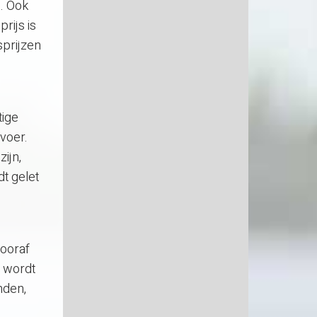
. Ook
rijs is
sprijzen
tige
voer.
ijn,
dt gelet
vooraf
e wordt
nden,