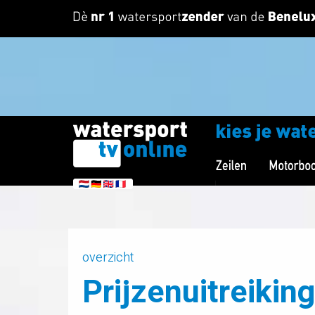
overzicht
Prijzenuitreikin