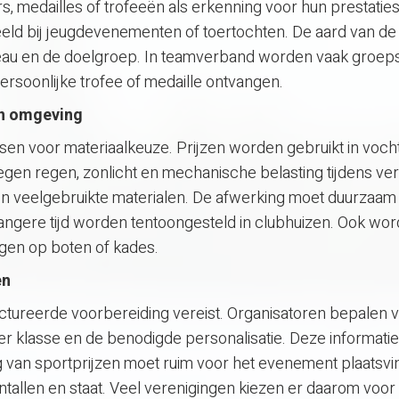
 medailles of trofeeën als erkenning voor hun prestaties
eld bij jeugdevenementen of toertochten. De aard van de p
niveau en de doelgroep. In teamverband worden vaak groep
 persoonlijke trofee of medaille ontvangen.
en omgeving
sen voor materiaalkeuze. Prijzen worden gebruikt in voch
gen regen, zonlicht en mechanische belasting tijdens ver
jn veelgebruikte materialen. De afwerking moet duurzaam z
e langere tijd worden tentoongesteld in clubhuizen. Ook wor
ngen op boten of kades.
en
uctureerde voorbereiding vereist. Organisatoren bepalen 
 per klasse en de benodigde personalisatie. Deze informati
g van sportprijzen moet ruim voor het evenement plaatsvi
allen en staat. Veel verenigingen kiezen er daarom voor