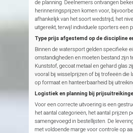
de planning. Deelnemers ontvangen bekers,
herinneringsprijzen komen voor, bijvoorbe
afhankelijk van het soort wedstrijd, het 
uitgereikt, terwijl individuele sporters een
Type prijs afgestemd op de discipline 
Binnen de watersport gelden specifieke ei
omstandigheden en moeten bestand zijn te
Kunststof, gecoat metaal en gehard glas zi
vooral bij wisselprijzen of bij trofeeën di
op formaat en hanteerbaarheid bij uitreiki
Logistiek en planning bij prijsuitreiking
Voor een correcte uitvoering is een gestr
het aantal categorieën, het aantal prijzen
samengevoegd in bestellijsten. De leverin
met voldoende marge voor controle op aant