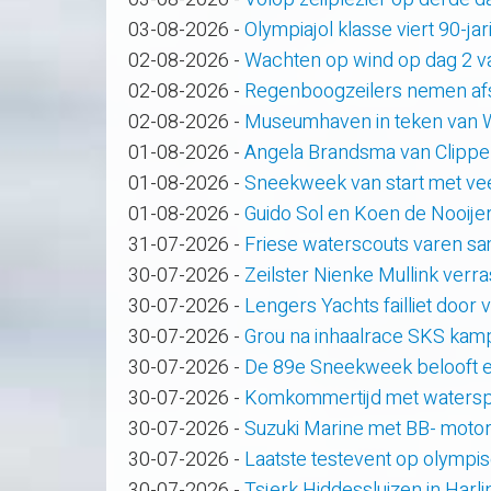
03-08-2026
-
Olympiajol klasse viert 90-ja
02-08-2026
-
Wachten op wind op dag 2 
02-08-2026
-
Regenboogzeilers nemen af
02-08-2026
-
Museumhaven in teken van
01-08-2026
-
Angela Brandsma van Clippe
01-08-2026
-
Sneekweek van start met veel
01-08-2026
-
Guido Sol en Koen de Nooije
31-07-2026
-
Friese waterscouts varen s
30-07-2026
-
Zeilster Nienke Mullink verras
30-07-2026
-
Lengers Yachts failliet door
30-07-2026
-
Grou na inhaalrace SKS kam
30-07-2026
-
De 89e Sneekweek belooft e
30-07-2026
-
Komkommertijd met waterspo
30-07-2026
-
Suzuki Marine met BB- motor
30-07-2026
-
Laatste testevent op olympi
30-07-2026
-
Tsjerk Hiddessluizen in Har