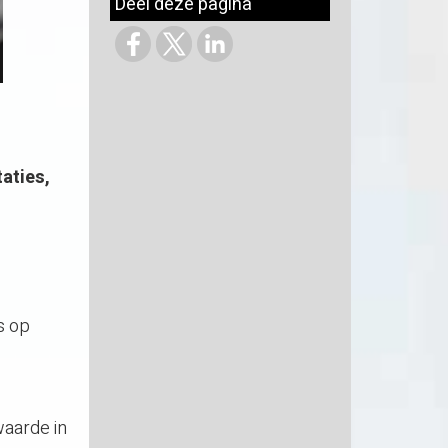
Deel deze pagina
aties,
s op
waarde in