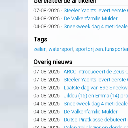
Gerelateerde artikelen
07-08-2026
-
Steeler Yachts levert eerste
04-08-2026
-
De Valkenfamilie Mulder
04-08-2026
-
Sneekweek dag 4 met ideale
Tags
zeilen
,
watersport
,
sportprijzen
,
funsporte
Overig nieuws
07-08-2026
-
ARCO introduceert de Zeus
07-08-2026
-
Steeler Yachts levert eerste
06-08-2026
-
Laatste dag van 89e Sneek
05-08-2026
-
Jildou (15) en Emma (14) pro
04-08-2026
-
Sneekweek dag 4 met ideale
04-08-2026
-
De Valkenfamilie Mulder
04-08-2026
-
Duitse Piratklasse debuteert
03-08-2026
-
Volop zeilplezier op derde