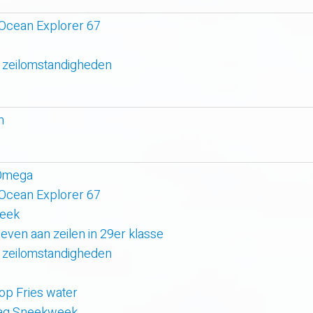
 Ocean Explorer 67
 zeilomstandigheden
n
 Omega
 Ocean Explorer 67
week
even aan zeilen in 29er klasse
 zeilomstandigheden
 op Fries water
 dag Sneekweek