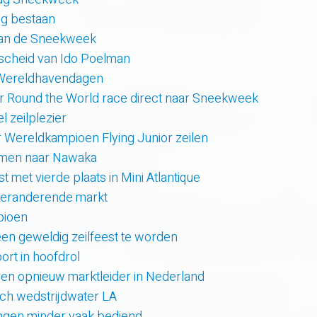
rig bestaan
van de Sneekweek
scheid van Ido Poelman
 Wereldhavendagen
r Round the World race direct naar Sneekweek
 zeilplezier
r Wereldkampioen Flying Junior zeilen
amen naar Nawaka
t met vierde plaats in Mini Atlantique
 veranderende markt
pioen
en geweldig zeilfeest te worden
rt in hoofdrol
en opnieuw marktleider in Nederland
sch wedstrijdwater LA
lingen minder vaak bediend