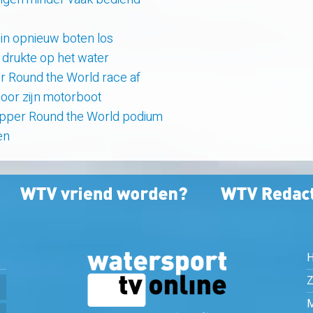
uin opnieuw boten los
e drukte op het water
er Round the World race af
oor zijn motorboot
lipper Round the World podium
en
Z