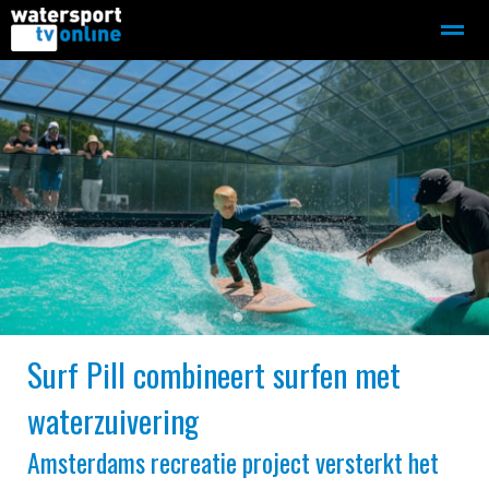
Zeilen
Motorboot-sloep
Adverteren
Redactie
Home
Contact
Bellen
Zoeken
●
●
Surf Pill combineert surfen met
waterzuivering
Amsterdams recreatie project versterkt het