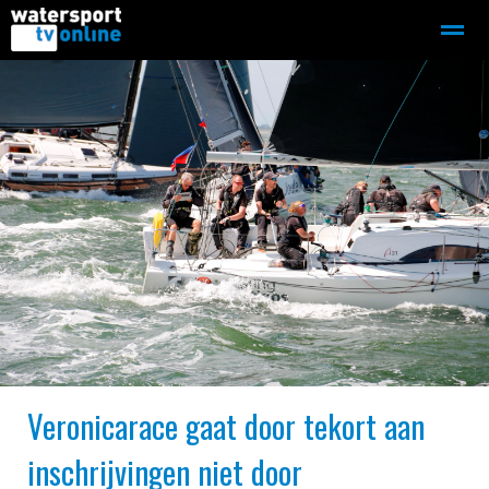
Zeilen
Motorboot-sloep
Adverteren
Redactie
Home
Contact
Bellen
Zoeken
Veronicarace gaat door tekort aan
inschrijvingen niet door