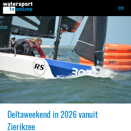
Zeilen
Motorboot-sloep
Adverteren
Redactie
Home
Contact
Bellen
Zoeken
Deltaweekend in 2026 vanuit
Zierikzee