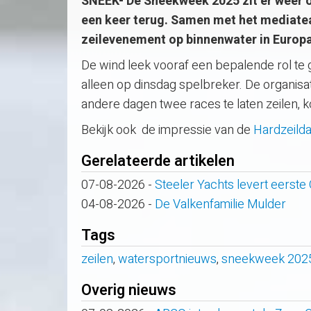
SNEEK- De Sneekweek 2025 zit er weer o
een keer terug. Samen met het mediate
zeilevenement op binnenwater in Europa
De wind leek vooraf een bepalende rol te 
alleen op dinsdag spelbreker. De organis
andere dagen twee races te laten zeilen,
Bekijk ook de impressie van de
Hardzeild
Gerelateerde artikelen
07-08-2026
-
Steeler Yachts levert eerste
04-08-2026
-
De Valkenfamilie Mulder
Tags
zeilen
,
watersportnieuws
,
sneekweek 202
Overig nieuws