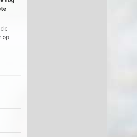
we nog
ste
 die
n op