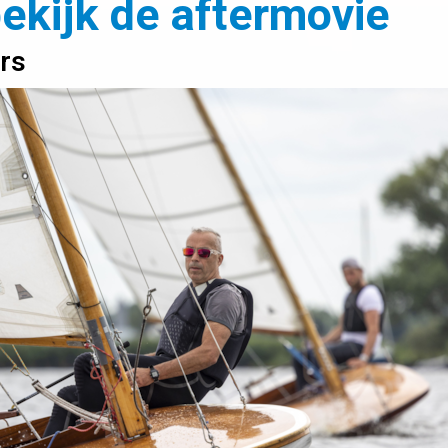
bekijk de aftermovie
rs