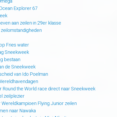
 Omega
 Ocean Explorer 67
week
even aan zeilen in 29er klasse
 zeilomstandigheden
 op Fries water
 dag Sneekweek
rig bestaan
van de Sneekweek
scheid van Ido Poelman
 Wereldhavendagen
r Round the World race direct naar Sneekweek
 zeilplezier
r Wereldkampioen Flying Junior zeilen
amen naar Nawaka