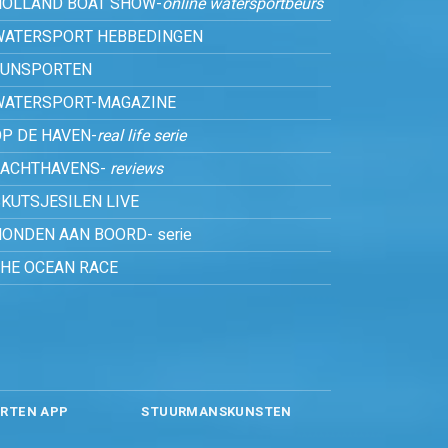
HOLLAND BOAT SHOW-
online watersportbeurs
WATERSPORT HEBBEDINGEN
FUNSPORTEN
WATERSPORT-MAGAZINE
P DE HAVEN-
real life serie
JACHTHAVENS-
reviews
KUTSJESILEN LIVE
ONDEN AAN BOORD- serie
THE OCEAN RACE
RTEN APP
STUURMANSKUNSTEN