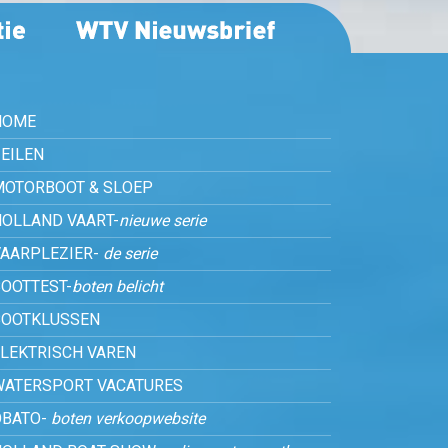
HOME
EILEN
MOTORBOOT & SLOEP
HOLLAND VAART-
nieuwe serie
VAARPLEZIER-
de serie
OOTTEST-
boten belicht
BOOTKLUSSEN
ELEKTRISCH VAREN
WATERSPORT VACATURES
OBATO-
boten verkoopwebsite