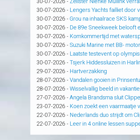
30-07-2026
-
Zeilster Nienke Mullink verras
30-07-2026
-
Lengers Yachts failliet door
30-07-2026
-
Grou na inhaalrace SKS kam
30-07-2026
-
De 89e Sneekweek belooft e
30-07-2026
-
Komkommertijd met waterspo
30-07-2026
-
Suzuki Marine met BB- motor
30-07-2026
-
Laatste testevent op olympi
30-07-2026
-
Tsjerk Hiddessluizen in Har
29-07-2026
-
Hartverzakking
28-07-2026
-
Vandalen gooien in Prinsent
28-07-2026
-
Wisselvallig beeld in vakanti
27-07-2026
-
Angela Brandsma sluit Clipp
23-07-2026
-
Koen zoekt een vaarmaatje v
22-07-2026
-
Nederlands duo strijdt om C
22-07-2026
-
Leer in 4 online lessen supp