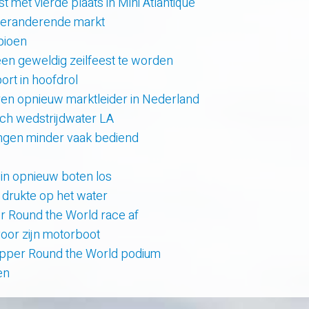
t met vierde plaats in Mini Atlantique
 veranderende markt
pioen
en geweldig zeilfeest te worden
rt in hoofdrol
en opnieuw marktleider in Nederland
sch wedstrijdwater LA
lingen minder vaak bediend
uin opnieuw boten los
e drukte op het water
er Round the World race af
oor zijn motorboot
lipper Round the World podium
en