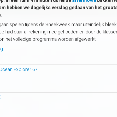
p. In een ruim 4 minuten durende
aftermovie
blikken 
am hebben we dagelijks verslag gedaan van het groot
.
gaan spelen tijdens de Sneekweek, maar uiteindelijk bleek
atie had daar al rekening mee gehouden en door de klasse
 kon het volledige programma worden afgewerkt.
ag.
 Ocean Explorer 67
5