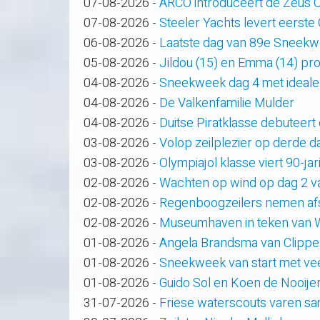
07-08-2026
-
ARCO introduceert de Zeus
07-08-2026
-
Steeler Yachts levert eerste
06-08-2026
-
Laatste dag van 89e Sneek
05-08-2026
-
Jildou (15) en Emma (14) pro
04-08-2026
-
Sneekweek dag 4 met ideale
04-08-2026
-
De Valkenfamilie Mulder
04-08-2026
-
Duitse Piratklasse debuteert
03-08-2026
-
Volop zeilplezier op derde
03-08-2026
-
Olympiajol klasse viert 90-ja
02-08-2026
-
Wachten op wind op dag 2 
02-08-2026
-
Regenboogzeilers nemen af
02-08-2026
-
Museumhaven in teken van
01-08-2026
-
Angela Brandsma van Clippe
01-08-2026
-
Sneekweek van start met veel
01-08-2026
-
Guido Sol en Koen de Nooije
31-07-2026
-
Friese waterscouts varen s