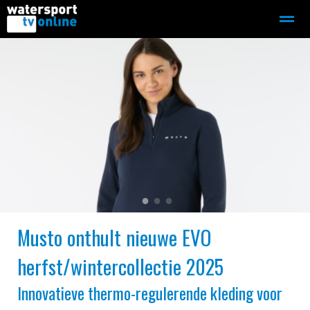
Zeilen
Motorboot-sloep
Adverteren
Redactie
Home
Contact
Bellen
Zoeken
●
●
●
Musto onthult nieuwe EVO
herfst/wintercollectie 2025
Innovatieve thermo-regulerende kleding voor