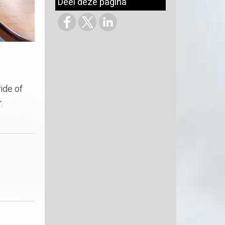
Deel deze pagina
ide of
.