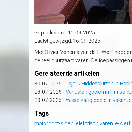
Gepubliceerd:
11-09-2025
Laatst gewijzigd:
16-09-2025
Met Olivier Venema van de E-Werf hebben
geheel duurzaam varen. De toepassingen m
Gerelateerde artikelen
30-07-2026
-
Tsjerk Hiddessluizen in Har
28-07-2026
-
Vandalen gooien in Prinsent
28-07-2026
-
Wisselvallig beeld in vakanti
Tags
motorboot-sloep
,
elektrisch varen
,
e-werf