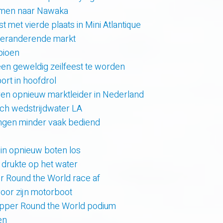
amen naar Nawaka
t met vierde plaats in Mini Atlantique
 veranderende markt
pioen
en geweldig zeilfeest te worden
rt in hoofdrol
en opnieuw marktleider in Nederland
sch wedstrijdwater LA
lingen minder vaak bediend
uin opnieuw boten los
e drukte op het water
er Round the World race af
oor zijn motorboot
lipper Round the World podium
en