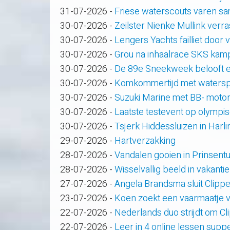
31-07-2026
-
Friese waterscouts varen s
30-07-2026
-
Zeilster Nienke Mullink verras
30-07-2026
-
Lengers Yachts failliet door
30-07-2026
-
Grou na inhaalrace SKS kam
30-07-2026
-
De 89e Sneekweek belooft e
30-07-2026
-
Komkommertijd met waterspo
30-07-2026
-
Suzuki Marine met BB- motor
30-07-2026
-
Laatste testevent op olympi
30-07-2026
-
Tsjerk Hiddessluizen in Har
29-07-2026
-
Hartverzakking
28-07-2026
-
Vandalen gooien in Prinsent
28-07-2026
-
Wisselvallig beeld in vakanti
27-07-2026
-
Angela Brandsma sluit Clipp
23-07-2026
-
Koen zoekt een vaarmaatje v
22-07-2026
-
Nederlands duo strijdt om C
22-07-2026
-
Leer in 4 online lessen supp