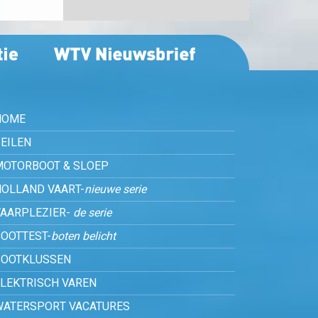
HOME
EILEN
MOTORBOOT & SLOEP
HOLLAND VAART-
nieuwe serie
VAARPLEZIER-
de serie
OOTTEST-
boten belicht
BOOTKLUSSEN
ELEKTRISCH VAREN
WATERSPORT VACATURES