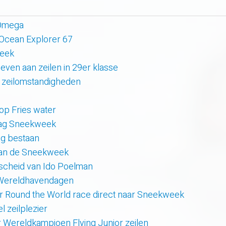
 Omega
 Ocean Explorer 67
week
even aan zeilen in 29er klasse
 zeilomstandigheden
 op Fries water
 dag Sneekweek
rig bestaan
van de Sneekweek
scheid van Ido Poelman
 Wereldhavendagen
r Round the World race direct naar Sneekweek
 zeilplezier
r Wereldkampioen Flying Junior zeilen