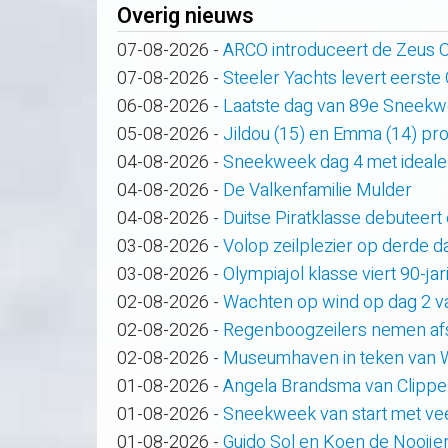
Overig nieuws
07-08-2026
-
ARCO introduceert de Zeus
07-08-2026
-
Steeler Yachts levert eerste
06-08-2026
-
Laatste dag van 89e Sneek
05-08-2026
-
Jildou (15) en Emma (14) pro
04-08-2026
-
Sneekweek dag 4 met ideale
04-08-2026
-
De Valkenfamilie Mulder
04-08-2026
-
Duitse Piratklasse debuteert
03-08-2026
-
Volop zeilplezier op derde
03-08-2026
-
Olympiajol klasse viert 90-ja
02-08-2026
-
Wachten op wind op dag 2 
02-08-2026
-
Regenboogzeilers nemen af
02-08-2026
-
Museumhaven in teken van
01-08-2026
-
Angela Brandsma van Clippe
01-08-2026
-
Sneekweek van start met veel
01-08-2026
-
Guido Sol en Koen de Nooije