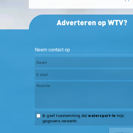
Neem contact op
Ik geef toestemming dat
watersport-tv
mijn
gegevens verwerkt.