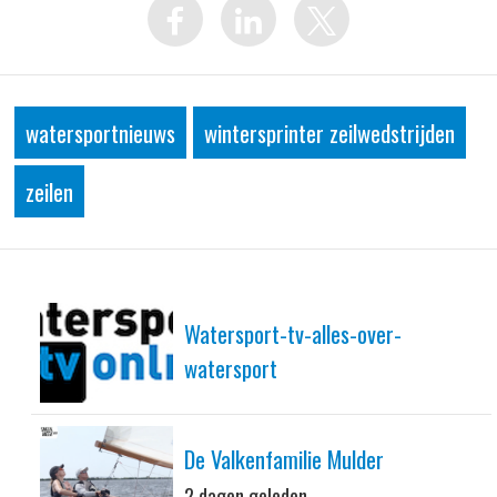
watersportnieuws
wintersprinter zeilwedstrijden
zeilen
Watersport-tv-alles-over-
watersport
De Valkenfamilie Mulder
2 dagen geleden