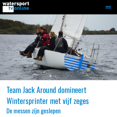
Zeilen
Motorboot-sloep
Adverteren
Redactie
Home
Contact
Bellen
Zoeken
●
●
●
●
●
Team Jack Around domineert
Wintersprinter met vijf zeges
De messen zijn geslepen