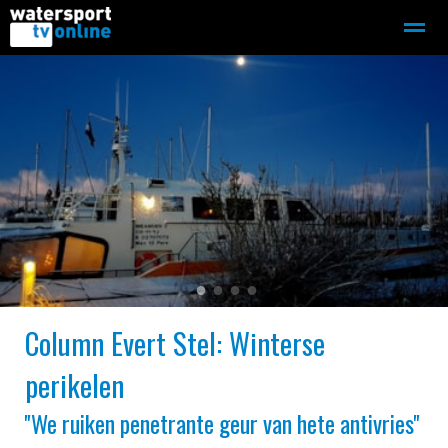
Zeilen
Motorboot-sloep
Adverteren
Redactie
Home
Contact
Bellen
Zoeken
●
●
●
●
Column Evert Stel: Winterse
perikelen
''We ruiken penetrante geur van hete antivries''