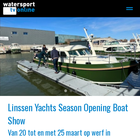
Zeilen
Motorboot-sloep
Adverteren
Redactie
Home
Contact
Bellen
Zoeken
●
●
●
Linssen Yachts Season Opening Boat
Show
Van 20 tot en met 25 maart op werf in