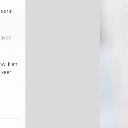
 eerst
haven.
wijk en
 keer