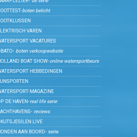
VAARPLEZIER-
de serie
OOTTEST-
boten belicht
BOOTKLUSSEN
ELEKTRISCH VAREN
WATERSPORT VACATURES
OBATO-
boten verkoopwebsite
HOLLAND BOAT SHOW-
online watersportbeurs
WATERSPORT HEBBEDINGEN
FUNSPORTEN
WATERSPORT-MAGAZINE
P DE HAVEN-
real life serie
JACHTHAVENS-
reviews
KUTSJESILEN LIVE
ONDEN AAN BOORD- serie