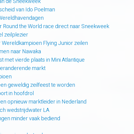
van de Sneekweek
scheid van Ido Poelman
 Wereldhavendagen
r Round the World race direct naar Sneekweek
 zeilplezier
r Wereldkampioen Flying Junior zeilen
amen naar Nawaka
t met vierde plaats in Mini Atlantique
 veranderende markt
pioen
en geweldig zeilfeest te worden
rt in hoofdrol
en opnieuw marktleider in Nederland
sch wedstrijdwater LA
lingen minder vaak bediend