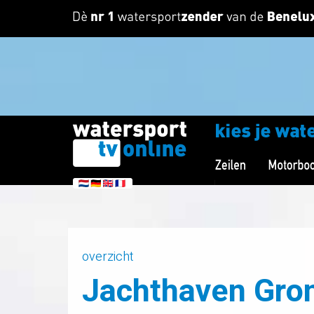
overzicht
Jachthaven Gron