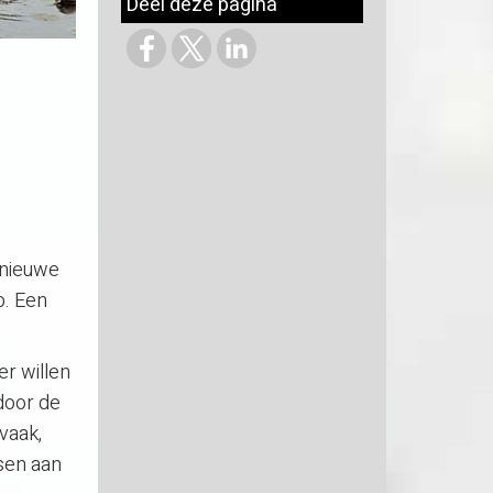
Deel deze pagina
 nieuwe
b. Een
r willen
door de
vaak,
ssen aan