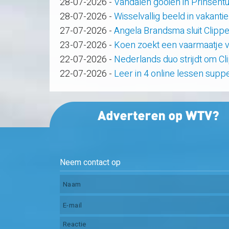
28-07-2026
-
Vandalen gooien in Prinsent
28-07-2026
-
Wisselvallig beeld in vakanti
27-07-2026
-
Angela Brandsma sluit Clipp
23-07-2026
-
Koen zoekt een vaarmaatje v
22-07-2026
-
Nederlands duo strijdt om C
22-07-2026
-
Leer in 4 online lessen supp
Neem contact op