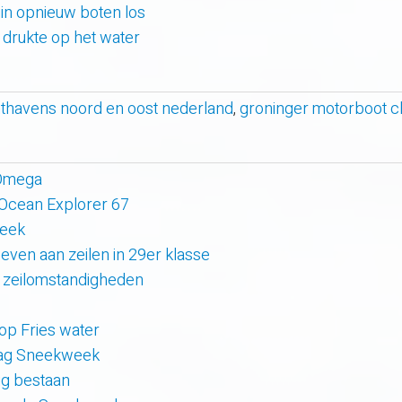
uin opnieuw boten los
e drukte op het water
hthavens noord en oost nederland
,
groninger motorboot c
 Omega
 Ocean Explorer 67
week
even aan zeilen in 29er klasse
 zeilomstandigheden
 op Fries water
 dag Sneekweek
rig bestaan