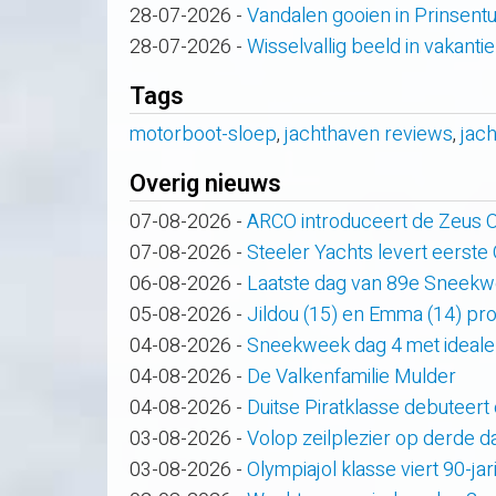
28-07-2026
-
Vandalen gooien in Prinsent
28-07-2026
-
Wisselvallig beeld in vakanti
Tags
motorboot-sloep
,
jachthaven reviews
,
jac
Overig nieuws
07-08-2026
-
ARCO introduceert de Zeus
07-08-2026
-
Steeler Yachts levert eerste
06-08-2026
-
Laatste dag van 89e Sneek
05-08-2026
-
Jildou (15) en Emma (14) pro
04-08-2026
-
Sneekweek dag 4 met ideale
04-08-2026
-
De Valkenfamilie Mulder
04-08-2026
-
Duitse Piratklasse debuteert
03-08-2026
-
Volop zeilplezier op derde
03-08-2026
-
Olympiajol klasse viert 90-ja