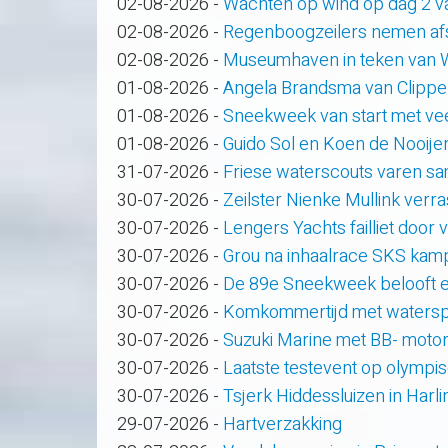
02-08-2026
-
Wachten op wind op dag 2 
02-08-2026
-
Regenboogzeilers nemen af
02-08-2026
-
Museumhaven in teken van
01-08-2026
-
Angela Brandsma van Clippe
01-08-2026
-
Sneekweek van start met veel
01-08-2026
-
Guido Sol en Koen de Nooije
31-07-2026
-
Friese waterscouts varen s
30-07-2026
-
Zeilster Nienke Mullink verras
30-07-2026
-
Lengers Yachts failliet door
30-07-2026
-
Grou na inhaalrace SKS kam
30-07-2026
-
De 89e Sneekweek belooft e
30-07-2026
-
Komkommertijd met waterspo
30-07-2026
-
Suzuki Marine met BB- motor
30-07-2026
-
Laatste testevent op olympi
30-07-2026
-
Tsjerk Hiddessluizen in Har
29-07-2026
-
Hartverzakking