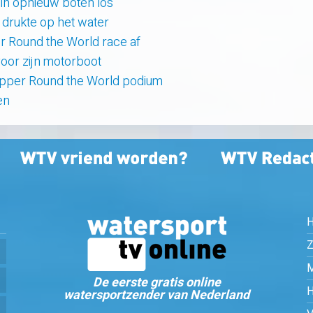
uin opnieuw boten los
e drukte op het water
er Round the World race af
oor zijn motorboot
lipper Round the World podium
en
Z
De eerste gratis online
watersportzender van Nederland