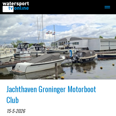
Zeilen
Motorboot-sloep
Adverteren
Redactie
Home
Contact
Bellen
Zoeken
●
●
●
Jachthaven Groninger Motorboot
Club
15-5-2026