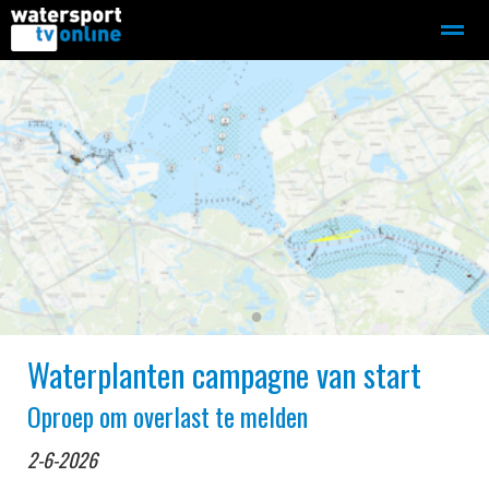
Zeilen
Motorboot-sloep
Adverteren
Redactie
Home
Contact
Bellen
Zoeken
●
●
Waterplanten campagne van start
Oproep om overlast te melden
2-6-2026