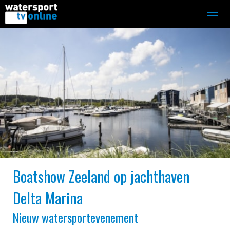
Zeilen
Motorboot-sloep
Adverteren
Redactie
Home
Contact
Bellen
Zoeken
●
●
Boatshow Zeeland op jachthaven
Delta Marina
Nieuw watersportevenement