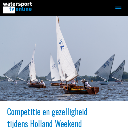
Zeilen
Motorboot-sloep
Adverteren
Redactie
Home
Contact
Bellen
Zoeken
Competitie en gezelligheid
tijdens Holland Weekend