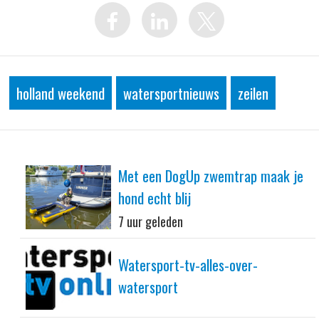
holland weekend
watersportnieuws
zeilen
Met een DogUp zwemtrap maak je
hond echt blij
7 uur geleden
Watersport-tv-alles-over-
watersport