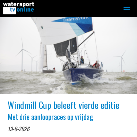
Zeilen
Motorboot-sloep
Adverteren
Redactie
Home
Contact
Bellen
Zoeken
●
●
●
●
●
●
●
●
Windmill Cup beleeft vierde editie
Met drie aanloopraces op vrijdag
19-6-2026