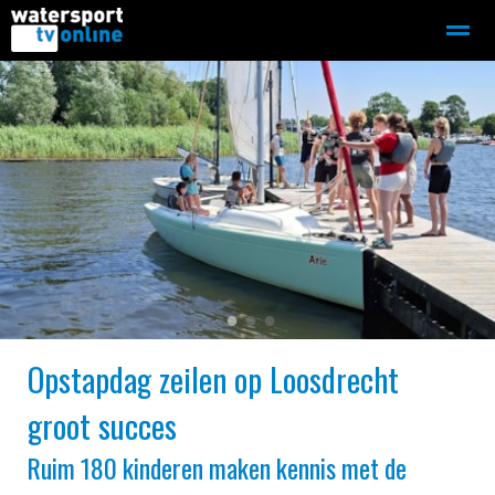
Zeilen
Motorboot-sloep
Adverteren
Redactie
Home
Contact
Bellen
Zoeken
●
●
●
Opstapdag zeilen op Loosdrecht
groot succes
Ruim 180 kinderen maken kennis met de