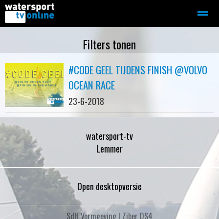
Zeilen
Motorboot-sloep
Adverteren
Redactie
Filters tonen
#CODE GEEL TIJDENS FINISH @VOLVO
Home
Contact
Bellen
Zoeken
OCEAN RACE
23-6-2018
watersport-tv
Lemmer
Open desktopversie
SdH Vormgeving |
Ziber DS4