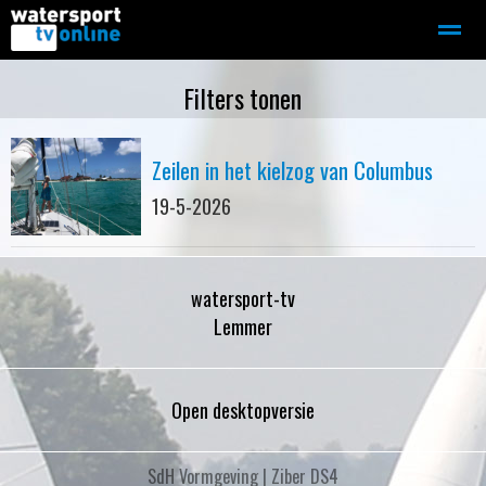
Zeilen
Motorboot-sloep
Adverteren
Redactie
Filters tonen
Zeilen in het kielzog van Columbus
Home
Contact
Bellen
Zoeken
19-5-2026
watersport-tv
Lemmer
Open desktopversie
SdH Vormgeving |
Ziber DS4