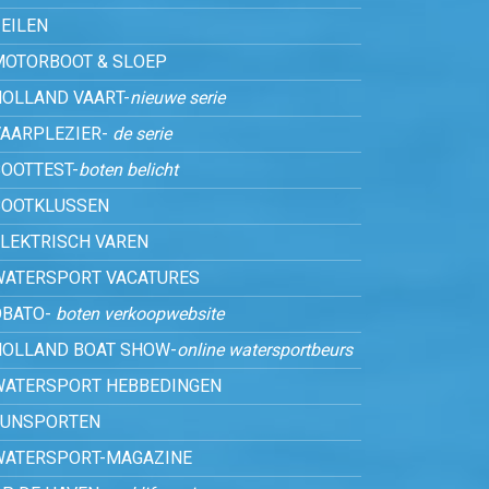
EILEN
MOTORBOOT & SLOEP
HOLLAND VAART-
nieuwe serie
VAARPLEZIER-
de serie
OOTTEST-
boten belicht
BOOTKLUSSEN
ELEKTRISCH VAREN
WATERSPORT VACATURES
OBATO-
boten verkoopwebsite
HOLLAND BOAT SHOW-
online watersportbeurs
WATERSPORT HEBBEDINGEN
FUNSPORTEN
WATERSPORT-MAGAZINE