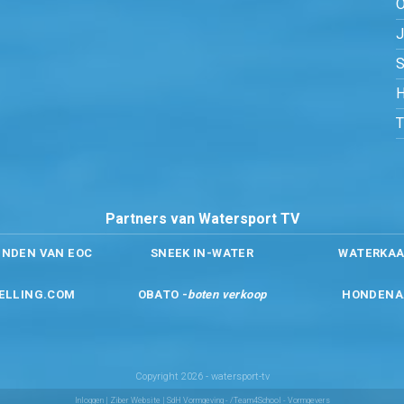
O
S
H
Partners van Watersport TV
ENDEN VAN EOC
SNEEK IN-WATER
WATERKAA
ELLING.COM
OBATO -
boten verkoop
HONDENA
Copyright 2026 - watersport-tv
Inloggen
|
Ziber Website
| SdH Vormgeving -
/Team4School - Vormgevers