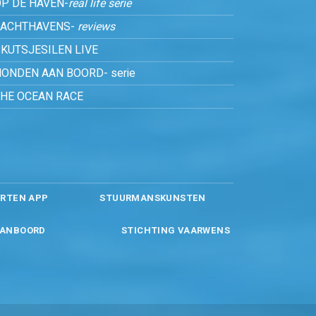
P DE HAVEN-
real life serie
JACHTHAVENS-
reviews
KUTSJESILEN LIVE
ONDEN AAN BOORD- serie
THE OCEAN RACE
RTEN APP
STUURMANSKUNSTEN
ANBOORD
STICHTING VAARWENS