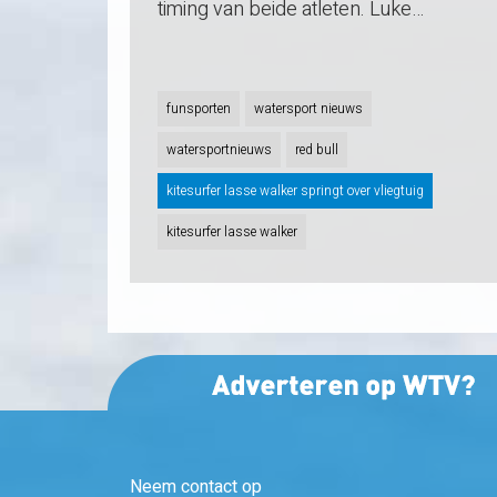
timing van beide atleten. Luke…
funsporten
watersport nieuws
watersportnieuws
red bull
kitesurfer lasse walker springt over vliegtuig
kitesurfer lasse walker
Neem contact op