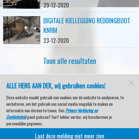
29-12-2020
DIGITALE KIELLEGGING REDDINGBOOT
KNRM
23-12-2020
Toon alle resultaten
ALLE HENS AAN DEK, wij gebruiken cookies!
watersport-tv
Lemmer
Deze website maakt gebruik van cookies om de website te analyseren, te
verbeteren, om het gebruik van social media mogelijk te maken en
informatie van derden te tonen. Ons
Privacy Verklaring en
Cookiebeleid
goed gelezen? Surf lekker verder, wij beschermen je
Open desktopversie
persoonlijke gegevens.
Laat deze melding niet meer zien
Veel kijkplezier met Watersport TV Beleving & Nieuws!
SdH Vormgeving |
Ziber DS4