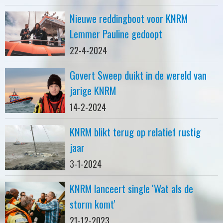
Nieuwe reddingboot voor KNRM
Lemmer Pauline gedoopt
22-4-2024
Govert Sweep duikt in de wereld van
jarige KNRM
14-2-2024
KNRM blikt terug op relatief rustig
jaar
3-1-2024
KNRM lanceert single 'Wat als de
storm komt'
21-12-2023