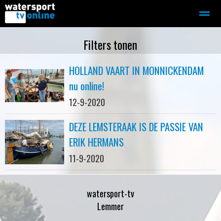
Zeilen
Motorboot-sloep
Adverteren
Redactie
Filters tonen
HOLLAND VAART IN MONNICKENDAM
Home
Contact
Bellen
Zoeken
nu online!
12-9-2020
DEZE LEMSTERAAK IS DE PASSIE VAN
ERIK HERMANS
11-9-2020
watersport-tv
Lemmer