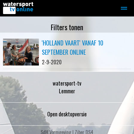
Zeilen
Motorboot-sloep
Adverteren
Redactie
Filters tonen
'HOLLAND VAART' VANAF 10
Home
Contact
Bellen
Zoeken
SEPTEMBER ONLINE
2-9-2020
watersport-tv
Lemmer
Open desktopversie
SdH Vormgeving |
Ziber DS4