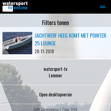
Zeilen
Motorboot-sloep
Adverteren
Redactie
Filters tonen
JACHTWERF HEEG KOMT MET POINTER
Home
Contact
Bellen
Zoeken
25 LOUNGE
28-11-2018
watersport-tv
Lemmer
Open desktopversie
SdH Vormgeving |
Ziber DS4