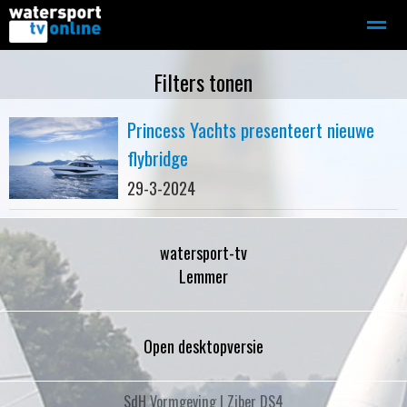
Zeilen
Motorboot-sloep
Adverteren
Redactie
Filters tonen
Princess Yachts presenteert nieuwe
Home
Contact
Bellen
Zoeken
flybridge
29-3-2024
watersport-tv
Lemmer
Open desktopversie
SdH Vormgeving |
Ziber DS4