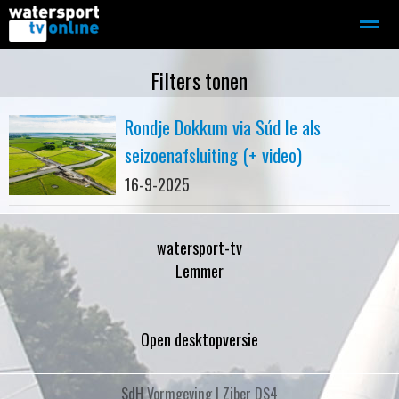
Zeilen
Motorboot-sloep
Adverteren
Redactie
Filters tonen
Rondje Dokkum via Súd Ie als
Home
Contact
Bellen
Zoeken
seizoenafsluiting (+ video)
16-9-2025
watersport-tv
Lemmer
Open desktopversie
SdH Vormgeving |
Ziber DS4