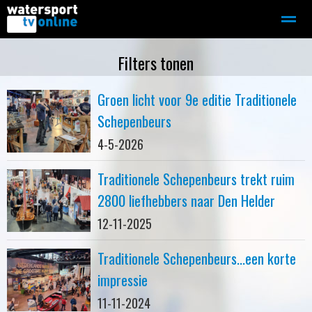
Zeilen
Motorboot-sloep
Adverteren
Redactie
Filters tonen
Groen licht voor 9e editie Traditionele
Home
Contact
Bellen
Zoeken
Schepenbeurs
4-5-2026
Traditionele Schepenbeurs trekt ruim
2800 liefhebbers naar Den Helder
12-11-2025
Traditionele Schepenbeurs...een korte
impressie
11-11-2024