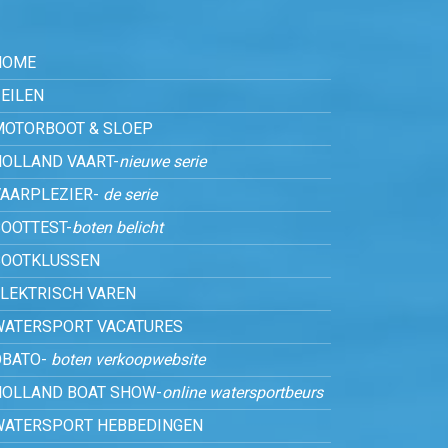
HOME
EILEN
MOTORBOOT & SLOEP
HOLLAND VAART-
nieuwe serie
VAARPLEZIER-
de serie
OOTTEST-
boten belicht
BOOTKLUSSEN
ELEKTRISCH VAREN
WATERSPORT VACATURES
OBATO-
boten verkoopwebsite
HOLLAND BOAT SHOW-
online watersportbeurs
WATERSPORT HEBBEDINGEN