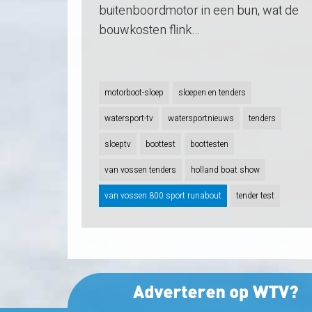
buitenboordmotor in een bun, wat de
bouwkosten flink…
motorboot-sloep
sloepen en tenders
watersport-tv
watersportnieuws
tenders
sloeptv
boottest
boottesten
van vossen tenders
holland boat show
van vossen 800 sport runabout
tender test